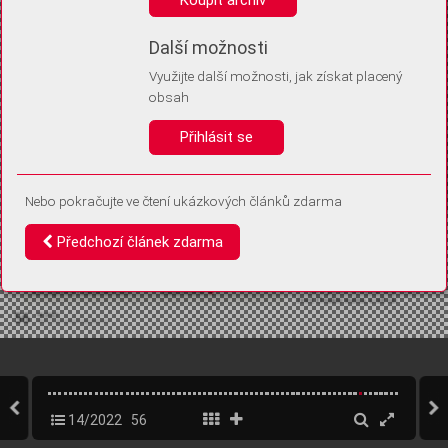
Díky němu příště poznáme, že se jedná o stejné zařízení, a
budeme tak moci přesněji vyhodnotit návštěvnost.
Identifikátor je zcela anonymní.
Další možnosti
Využijte další možnosti, jak získat placený
Vaše souhlasy a odmítnutí si ukládáme do vašeho zařízení, abychom se
obsah
vás už příště znovu neptali. Můžete je kdykoli později upravit ve Správě
cookies
Přihlásit se
Souhlasím
Odmítám
Nebo pokračujte ve čtení ukázkových článků zdarma
Předchozí článek zdarma
14/2022
56