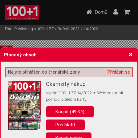
Domů
Extra Publishing
»
100+1 ZZ
»
Ročník 2022
»
14/2022
Placený obsah
Nejste přihlášen do čtenářské zóny
Přihlásit se
Žádost o souhlas s ukládáním volitelných informací
Okamžitý nákup
Vydání 100+1 ZZ 14/2022 můžete zakoupit
pomocí platební karty
Koupit (49 Kč)
Pro základní fungování webu nepotřebujeme ukládat žádné informace
(tzv. cookies apod.). Rádi bychom vás ale požádali o souhlas s
uložením volitelných informací:
Předplatit
Anonymní unikátní ID
Koupit archiv