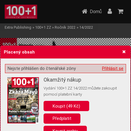
Domů
Extra Publishing
»
100+1 ZZ
»
Ročník 2022
»
14/2022
Placený obsah
Nejste přihlášen do čtenářské zóny
Přihlásit se
Žádost o souhlas s ukládáním volitelných informací
Okamžitý nákup
Vydání 100+1 ZZ 14/2022 můžete zakoupit
pomocí platební karty
Koupit (49 Kč)
Pro základní fungování webu nepotřebujeme ukládat žádné informace
(tzv. cookies apod.). Rádi bychom vás ale požádali o souhlas s
uložením volitelných informací:
Předplatit
Anonymní unikátní ID
Koupit archiv