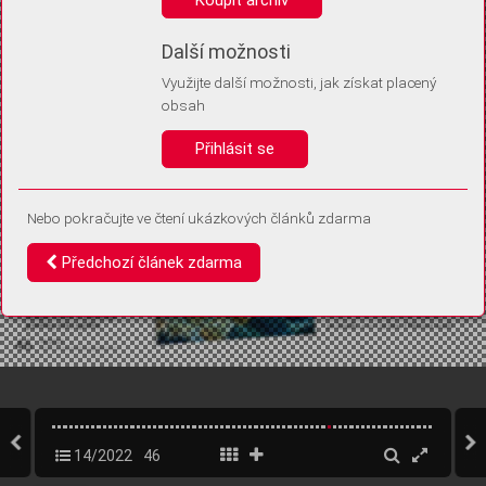
Díky němu příště poznáme, že se jedná o stejné zařízení, a
budeme tak moci přesněji vyhodnotit návštěvnost.
Identifikátor je zcela anonymní.
Další možnosti
Využijte další možnosti, jak získat placený
Vaše souhlasy a odmítnutí si ukládáme do vašeho zařízení, abychom se
obsah
vás už příště znovu neptali. Můžete je kdykoli později upravit ve Správě
cookies
Přihlásit se
Souhlasím
Odmítám
Nebo pokračujte ve čtení ukázkových článků zdarma
Předchozí článek zdarma
14/2022
46