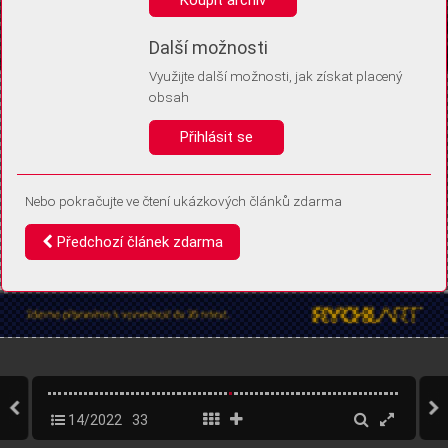
Díky němu příště poznáme, že se jedná o stejné zařízení, a
budeme tak moci přesněji vyhodnotit návštěvnost.
Identifikátor je zcela anonymní.
Další možnosti
Využijte další možnosti, jak získat placený
Vaše souhlasy a odmítnutí si ukládáme do vašeho zařízení, abychom se
obsah
vás už příště znovu neptali. Můžete je kdykoli později upravit ve Správě
cookies
Přihlásit se
Souhlasím
Odmítám
Nebo pokračujte ve čtení ukázkových článků zdarma
Předchozí článek zdarma
14/2022
33