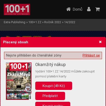
Domů
Extra Publishing
»
100+1 ZZ
»
Ročník 2022
»
14/2022
Placený obsah
Nejste přihlášen do čtenářské zóny
Přihlásit se
Žádost o souhlas s ukládáním volitelných informací
Okamžitý nákup
Vydání 100+1 ZZ 14/2022 můžete zakoupit
pomocí platební karty
Koupit (49 Kč)
Pro základní fungování webu nepotřebujeme ukládat žádné informace
(tzv. cookies apod.). Rádi bychom vás ale požádali o souhlas s
uložením volitelných informací:
Předplatit
Anonymní unikátní ID
Koupit archiv