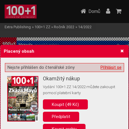
Domů
Extra Publishing
»
100+1 ZZ
»
Ročník 2022
»
14/2022
Placený obsah
Nejste přihlášen do čtenářské zóny
Přihlásit se
Žádost o souhlas s ukládáním volitelných informací
Okamžitý nákup
Vydání 100+1 ZZ 14/2022 můžete zakoupit
pomocí platební karty
Koupit (49 Kč)
Pro základní fungování webu nepotřebujeme ukládat žádné informace
(tzv. cookies apod.). Rádi bychom vás ale požádali o souhlas s
uložením volitelných informací:
Předplatit
Anonymní unikátní ID
Koupit archiv