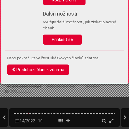
Díky němu příště poznáme, že se jedná o stejné zařízení, a
budeme tak moci přesněji vyhodnotit návštěvnost.
Identifikátor je zcela anonymní.
Další možnosti
Využijte další možnosti, jak získat placený
Vaše souhlasy a odmítnutí si ukládáme do vašeho zařízení, abychom se
obsah
vás už příště znovu neptali. Můžete je kdykoli později upravit ve Správě
cookies
Přihlásit se
Souhlasím
Odmítám
Nebo pokračujte ve čtení ukázkových článků zdarma
Předchozí článek zdarma
14/2022
10