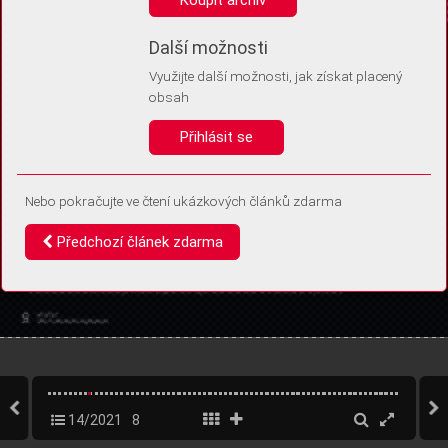
Díky němu příště poznáme, že se jedná o stejné zařízení, a
budeme tak moci přesněji vyhodnotit návštěvnost.
Identifikátor je zcela anonymní.
Další možnosti
Využijte další možnosti, jak získat placený
Vaše souhlasy a odmítnutí si ukládáme do vašeho zařízení, abychom se
obsah
vás už příště znovu neptali. Můžete je kdykoli později upravit ve Správě
cookies
Přihlásit se
Souhlasím
Odmítám
Nebo pokračujte ve čtení ukázkových článků zdarma
Předchozí článek zdarma
14/2021
8