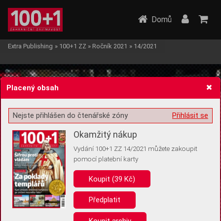
Domů
Extra Publishing
»
100+1 ZZ
»
Ročník 2021
»
14/2021
Placený obsah
Nejste přihlášen do čtenářské zóny
Přihlásit se
Žádost o souhlas s ukládáním volitelných informací
Okamžitý nákup
Vydání 100+1 ZZ 14/2021 můžete zakoupit
pomocí platební karty
Koupit (39 Kč)
Pro základní fungování webu nepotřebujeme ukládat žádné informace
(tzv. cookies apod.). Rádi bychom vás ale požádali o souhlas s
uložením volitelných informací:
Předplatit
Anonymní unikátní ID
Koupit archiv