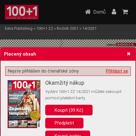
Domů
Extra Publishing
»
100+1 ZZ
»
Ročník 2021
»
14/2021
Placený obsah
Nejste přihlášen do čtenářské zóny
Přihlásit se
Žádost o souhlas s ukládáním volitelných informací
Okamžitý nákup
Vydání 100+1 ZZ 14/2021 můžete zakoupit
pomocí platební karty
Koupit (39 Kč)
Pro základní fungování webu nepotřebujeme ukládat žádné informace
(tzv. cookies apod.). Rádi bychom vás ale požádali o souhlas s
uložením volitelných informací:
Předplatit
Anonymní unikátní ID
Koupit archiv