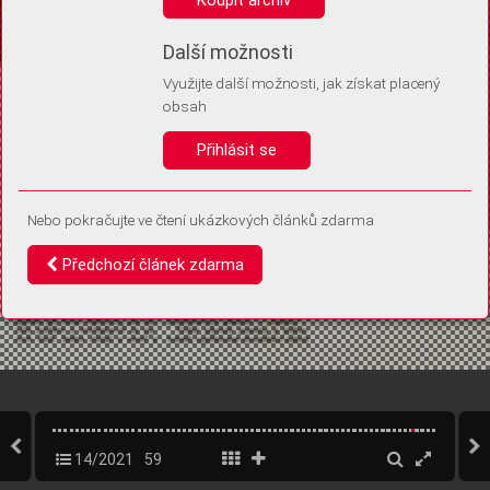
Díky němu příště poznáme, že se jedná o stejné zařízení, a
budeme tak moci přesněji vyhodnotit návštěvnost.
Identifikátor je zcela anonymní.
Další možnosti
Využijte další možnosti, jak získat placený
Vaše souhlasy a odmítnutí si ukládáme do vašeho zařízení, abychom se
obsah
vás už příště znovu neptali. Můžete je kdykoli později upravit ve Správě
cookies
Přihlásit se
Souhlasím
Odmítám
Nebo pokračujte ve čtení ukázkových článků zdarma
Předchozí článek zdarma
14/2021
59