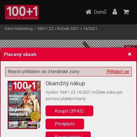
Domů
Extra Publishing
»
100+1 ZZ
»
Ročník 2021
»
14/2021
Placený obsah
Nejste přihlášen do čtenářské zóny
Přihlásit se
Žádost o souhlas s ukládáním volitelných informací
Okamžitý nákup
Vydání 100+1 ZZ 14/2021 můžete zakoupit
pomocí platební karty
Koupit (39 Kč)
Pro základní fungování webu nepotřebujeme ukládat žádné informace
(tzv. cookies apod.). Rádi bychom vás ale požádali o souhlas s
uložením volitelných informací:
Předplatit
Anonymní unikátní ID
Koupit archiv