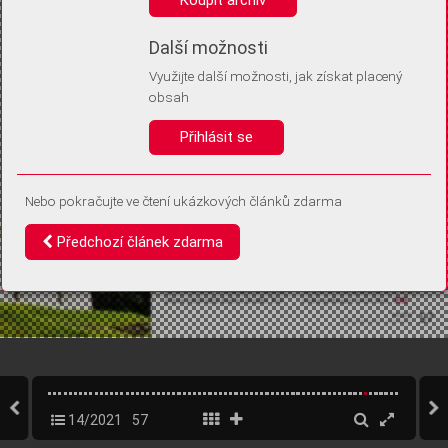
Díky němu příště poznáme, že se jedná o stejné zařízení, a
budeme tak moci přesněji vyhodnotit návštěvnost.
Identifikátor je zcela anonymní.
Další možnosti
Využijte další možnosti, jak získat placený
Vaše souhlasy a odmítnutí si ukládáme do vašeho zařízení, abychom se
obsah
vás už příště znovu neptali. Můžete je kdykoli později upravit ve Správě
cookies
Přihlásit se
Souhlasím
Odmítám
Nebo pokračujte ve čtení ukázkových článků zdarma
Předchozí článek zdarma
14/2021
57