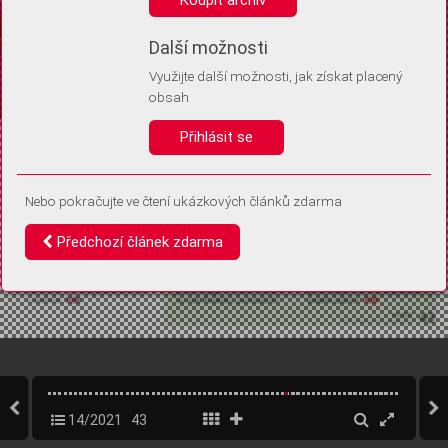
Díky němu příště poznáme, že se jedná o stejné zařízení, a
budeme tak moci přesněji vyhodnotit návštěvnost.
Identifikátor je zcela anonymní.
Další možnosti
Využijte další možnosti, jak získat placený
Vaše souhlasy a odmítnutí si ukládáme do vašeho zařízení, abychom se
obsah
vás už příště znovu neptali. Můžete je kdykoli později upravit ve Správě
cookies
Přihlásit se
Souhlasím
Odmítám
Nebo pokračujte ve čtení ukázkových článků zdarma
Předchozí článek zdarma
14/2021
43