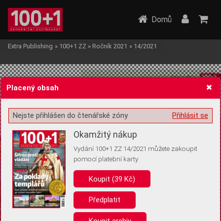
Domů
Extra Publishing
»
100+1 ZZ
»
Ročník 2021
»
14/2021
Placený obsah
Nejste přihlášen do čtenářské zóny
Přihlásit se
Žádost o souhlas s ukládáním volitelných informací
Okamžitý nákup
Vydání 100+1 ZZ 14/2021 můžete zakoupit
pomocí platební karty
Koupit (39 Kč)
Pro základní fungování webu nepotřebujeme ukládat žádné informace
(tzv. cookies apod.). Rádi bychom vás ale požádali o souhlas s
uložením volitelných informací:
Předplatit
Anonymní unikátní ID
Koupit archiv