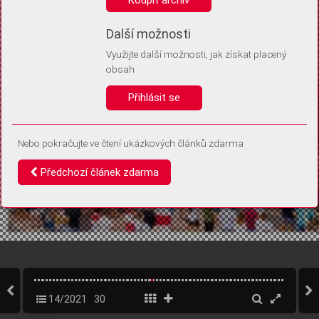
Díky němu příště poznáme, že se jedná o stejné zařízení, a
budeme tak moci přesněji vyhodnotit návštěvnost.
Identifikátor je zcela anonymní.
Další možnosti
Využijte další možnosti, jak získat placený
Vaše souhlasy a odmítnutí si ukládáme do vašeho zařízení, abychom se
obsah
vás už příště znovu neptali. Můžete je kdykoli později upravit ve Správě
cookies
Přihlásit se
Souhlasím
Odmítám
Nebo pokračujte ve čtení ukázkových článků zdarma
Předchozí článek zdarma
14/2021
30