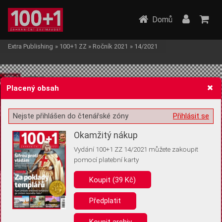
Domů
Extra Publishing
»
100+1 ZZ
»
Ročník 2021
»
14/2021
Placený obsah
Nejste přihlášen do čtenářské zóny
Přihlásit se
Žádost o souhlas s ukládáním volitelných informací
Okamžitý nákup
Vydání 100+1 ZZ 14/2021 můžete zakoupit
pomocí platební karty
Koupit (39 Kč)
Pro základní fungování webu nepotřebujeme ukládat žádné informace
(tzv. cookies apod.). Rádi bychom vás ale požádali o souhlas s
uložením volitelných informací:
Předplatit
Anonymní unikátní ID
Koupit archiv