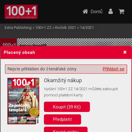
Domů
Extra Publishing
»
100+1 ZZ
»
Ročník 2021
»
14/2021
Placený obsah
Nejste přihlášen do čtenářské zóny
Přihlásit se
Žádost o souhlas s ukládáním volitelných informací
Okamžitý nákup
Vydání 100+1 ZZ 14/2021 můžete zakoupit
pomocí platební karty
Koupit (39 Kč)
Pro základní fungování webu nepotřebujeme ukládat žádné informace
(tzv. cookies apod.). Rádi bychom vás ale požádali o souhlas s
uložením volitelných informací:
Předplatit
Anonymní unikátní ID
Koupit archiv