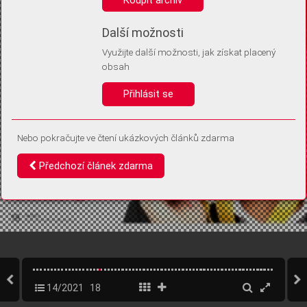
Díky němu příště poznáme, že se jedná o stejné zařízení, a
budeme tak moci přesněji vyhodnotit návštěvnost.
Identifikátor je zcela anonymní.
Další možnosti
Využijte další možnosti, jak získat placený
Vaše souhlasy a odmítnutí si ukládáme do vašeho zařízení, abychom se
obsah
vás už příště znovu neptali. Můžete je kdykoli později upravit ve Správě
cookies
Přihlásit se
Souhlasím
Odmítám
Nebo pokračujte ve čtení ukázkových článků zdarma
Předchozí článek zdarma
14/2021
18