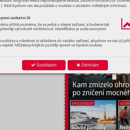
ákladní fungování webu nepotřebujeme ukládat žádné informace (tzv. cookie
). Rádi bychom vás ale požádali o souhlas s uložením volitelných informací:
ymní unikátní ID
němu příště poznáme, že se jedná o stejné zařízení, a budeme tak
přesněji vyhodnotit návštěvnost. Identifikátor je zcela anonymní.
souhlasy a odmítnutí si ukládáme do vašeho zařízení, abychom se vás už příš
ny
 neptali. Můžete je kdykoli později upravit ve Správě cookies
Souhlasím
Odmítám