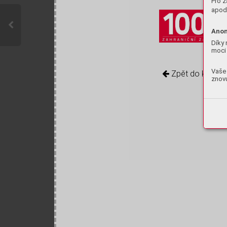
Pro z
apod.
Anon
Díky 
moci 
Vaše 
Zpět do knihov
znovu