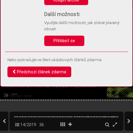
Díky němu příště poznáme, že se jedná o stejné zařízení, a
budeme tak moci přesněji vyhodnotit návštěvnost.
Identifikátor je zcela anonymní.
Další možnosti
Využijte další možnosti, jak získat placený
Vaše souhlasy a odmítnutí si ukládáme do vašeho zařízení, abychom se
obsah
vás už příště znovu neptali. Můžete je kdykoli později upravit ve Správě
cookies
Přihlásit se
Souhlasím
Odmítám
Nebo pokračujte ve čtení ukázkových článků zdarma
Předchozí článek zdarma
14/2019
36