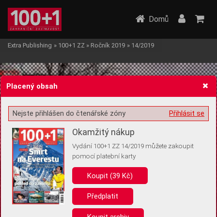
Domů
Extra Publishing
»
100+1 ZZ
»
Ročník 2019
»
14/2019
Placený obsah
Nejste přihlášen do čtenářské zóny
Přihlásit se
Žádost o souhlas s ukládáním volitelných informací
Okamžitý nákup
Vydání 100+1 ZZ 14/2019 můžete zakoupit
pomocí platební karty
Koupit (39 Kč)
Pro základní fungování webu nepotřebujeme ukládat žádné informace
(tzv. cookies apod.). Rádi bychom vás ale požádali o souhlas s
uložením volitelných informací:
Předplatit
Anonymní unikátní ID
Koupit archiv