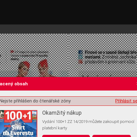
lacený obsah
Nejste přihlášen do čtenářské zóny
Přihlásit s
st o souhlas s ukládáním volitelných informací
Okamžitý nákup
Vydání 100+1 ZZ 14/2019 můžete zakoupit pomocí
platební karty