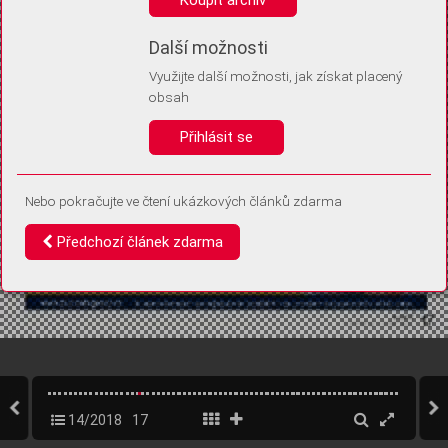
Díky němu příště poznáme, že se jedná o stejné zařízení, a
budeme tak moci přesněji vyhodnotit návštěvnost.
Identifikátor je zcela anonymní.
Další možnosti
Využijte další možnosti, jak získat placený
Vaše souhlasy a odmítnutí si ukládáme do vašeho zařízení, abychom se
obsah
vás už příště znovu neptali. Můžete je kdykoli později upravit ve Správě
cookies
Přihlásit se
Souhlasím
Odmítám
Nebo pokračujte ve čtení ukázkových článků zdarma
Předchozí článek zdarma
14/2018
17