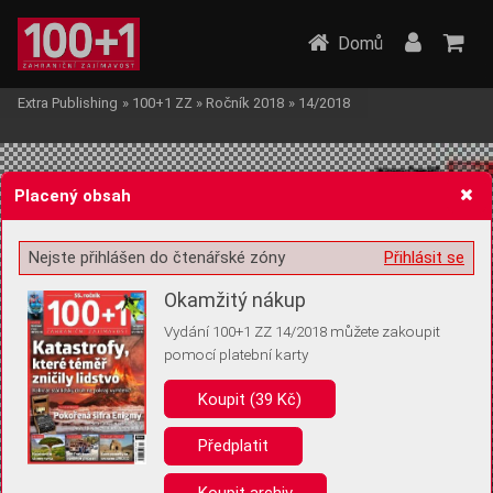
Domů
Extra Publishing
»
100+1 ZZ
»
Ročník 2018
»
14/2018
Placený obsah
Nejste přihlášen do čtenářské zóny
Přihlásit se
Žádost o souhlas s ukládáním volitelných informací
Okamžitý nákup
Vydání 100+1 ZZ 14/2018 můžete zakoupit
pomocí platební karty
Koupit (39 Kč)
Pro základní fungování webu nepotřebujeme ukládat žádné informace
(tzv. cookies apod.). Rádi bychom vás ale požádali o souhlas s
uložením volitelných informací:
Předplatit
Anonymní unikátní ID
Koupit archiv