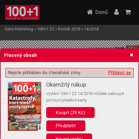
Domů
Extra Publishing
»
100+1 ZZ
»
Ročník 2018
»
14/2018
Placený obsah
Nejste přihlášen do čtenářské zóny
Přihlásit se
Žádost o souhlas s ukládáním volitelných informací
Okamžitý nákup
Vydání 100+1 ZZ 14/2018 můžete zakoupit
pomocí platební karty
Koupit (39 Kč)
Pro základní fungování webu nepotřebujeme ukládat žádné informace
(tzv. cookies apod.). Rádi bychom vás ale požádali o souhlas s
uložením volitelných informací:
Předplatit
Anonymní unikátní ID
Koupit archiv