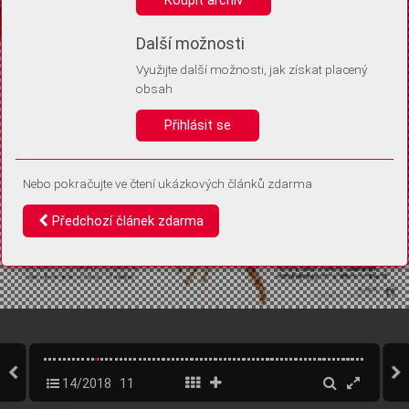
Díky němu příště poznáme, že se jedná o stejné zařízení, a
budeme tak moci přesněji vyhodnotit návštěvnost.
Identifikátor je zcela anonymní.
Další možnosti
Využijte další možnosti, jak získat placený
Vaše souhlasy a odmítnutí si ukládáme do vašeho zařízení, abychom se
obsah
vás už příště znovu neptali. Můžete je kdykoli později upravit ve Správě
cookies
Přihlásit se
Souhlasím
Odmítám
Nebo pokračujte ve čtení ukázkových článků zdarma
Předchozí článek zdarma
14/2018
11