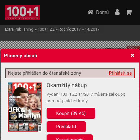
Domů
Extra Publishing
»
100+1 ZZ
»
Ročník 2017
»
14/2017
Placený obsah
Nejste přihlášen do čtenářské zóny
Přihlásit se
Žádost o souhlas s ukládáním volitelných informací
Okamžitý nákup
Vydání 100+1 ZZ 14/2017 můžete zakoupit
pomocí platební karty
Koupit (39 Kč)
Pro základní fungování webu nepotřebujeme ukládat žádné informace
(tzv. cookies apod.). Rádi bychom vás ale požádali o souhlas s
uložením volitelných informací:
Předplatit
Anonymní unikátní ID
Koupit archiv