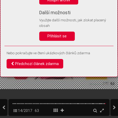
Díky němu příště poznáme, že se jedná o stejné zařízení, a
budeme tak moci přesněji vyhodnotit návštěvnost.
Identifikátor je zcela anonymní.
Další možnosti
Využijte další možnosti, jak získat placený
Vaše souhlasy a odmítnutí si ukládáme do vašeho zařízení, abychom se
obsah
vás už příště znovu neptali. Můžete je kdykoli později upravit ve Správě
cookies
Přihlásit se
Souhlasím
Odmítám
Nebo pokračujte ve čtení ukázkových článků zdarma
Předchozí článek zdarma
14/2017
63