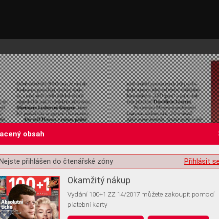
lacený obsah
Nejste přihlášen do čtenářské zóny
Přihlásit s
st o souhlas s ukládáním volitelných informací
Okamžitý nákup
Vydání 100+1 ZZ 14/2017 můžete zakoupit pomocí
platební karty