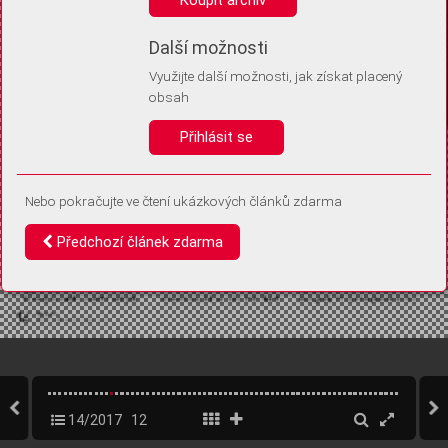
Díky němu příště poznáme, že se jedná o stejné zařízení, a
budeme tak moci přesněji vyhodnotit návštěvnost.
Identifikátor je zcela anonymní.
Další možnosti
Využijte další možnosti, jak získat placený
Vaše souhlasy a odmítnutí si ukládáme do vašeho zařízení, abychom se
obsah
vás už příště znovu neptali. Můžete je kdykoli později upravit ve Správě
cookies
Přihlásit se
Souhlasím
Odmítám
Nebo pokračujte ve čtení ukázkových článků zdarma
Předchozí článek zdarma
14/2017
12