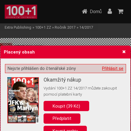
Domů
Extra Publishing
»
100+1 ZZ
»
Ročník 2017
»
14/2017
Placený obsah
Nejste přihlášen do čtenářské zóny
Přihlásit se
Žádost o souhlas s ukládáním volitelných informací
Okamžitý nákup
Vydání 100+1 ZZ 14/2017 můžete zakoupit
pomocí platební karty
Koupit (39 Kč)
Pro základní fungování webu nepotřebujeme ukládat žádné informace
(tzv. cookies apod.). Rádi bychom vás ale požádali o souhlas s
uložením volitelných informací:
Předplatit
Anonymní unikátní ID
Koupit archiv