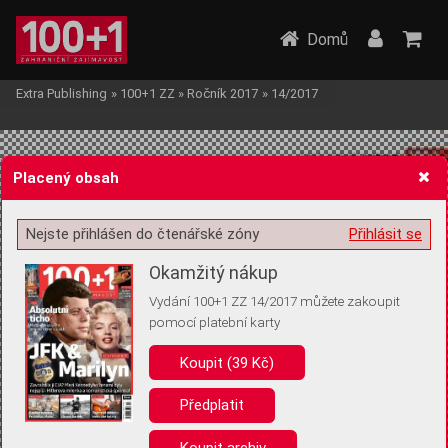
Domů
Extra Publishing
»
100+1 ZZ
»
Ročník 2017
»
14/2017
Placený obsah
Nejste přihlášen do čtenářské zóny
Přihlásit se
Žádost o souhlas s ukládáním volitelných informací
Okamžitý nákup
Vydání 100+1 ZZ 14/2017 můžete zakoupit
pomocí platební karty
Koupit (39 Kč)
Pro základní fungování webu nepotřebujeme ukládat žádné informace
(tzv. cookies apod.). Rádi bychom vás ale požádali o souhlas s
uložením volitelných informací:
Předplatit
Anonymní unikátní ID
Koupit archiv