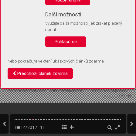
Díky němu příště poznáme, že se jedná o stejné zařízení, a
budeme tak moci přesněji vyhodnotit návštěvnost.
Identifikátor je zcela anonymní.
Další možnosti
Využijte další možnosti, jak získat placený
Vaše souhlasy a odmítnutí si ukládáme do vašeho zařízení, abychom se
obsah
vás už příště znovu neptali. Můžete je kdykoli později upravit ve Správě
cookies
Přihlásit se
Souhlasím
Odmítám
Nebo pokračujte ve čtení ukázkových článků zdarma
Předchozí článek zdarma
14/2017
11