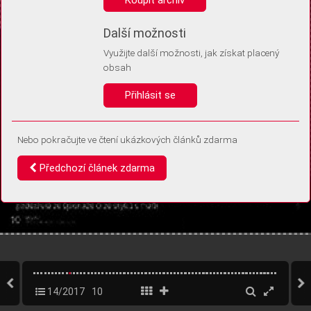
Díky němu příště poznáme, že se jedná o stejné zařízení, a
budeme tak moci přesněji vyhodnotit návštěvnost.
Identifikátor je zcela anonymní.
Další možnosti
Využijte další možnosti, jak získat placený
Vaše souhlasy a odmítnutí si ukládáme do vašeho zařízení, abychom se
obsah
vás už příště znovu neptali. Můžete je kdykoli později upravit ve Správě
cookies
Přihlásit se
Souhlasím
Odmítám
Nebo pokračujte ve čtení ukázkových článků zdarma
Předchozí článek zdarma
14/2017
10