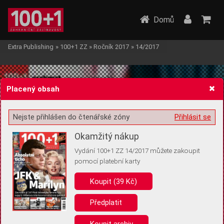
Domů
Extra Publishing
»
100+1 ZZ
»
Ročník 2017
»
14/2017
Placený obsah
Nejste přihlášen do čtenářské zóny
Přihlásit se
Žádost o souhlas s ukládáním volitelných informací
Okamžitý nákup
Vydání 100+1 ZZ 14/2017 můžete zakoupit
pomocí platební karty
Koupit (39 Kč)
Pro základní fungování webu nepotřebujeme ukládat žádné informace
(tzv. cookies apod.). Rádi bychom vás ale požádali o souhlas s
uložením volitelných informací:
Předplatit
Anonymní unikátní ID
Koupit archiv