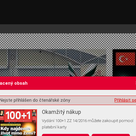
lacený obsah
Nejste přihlášen do čtenářské zóny
Přihlásit s
st o souhlas s ukládáním volitelných informací
Okamžitý nákup
Vydání 100+1 ZZ 14/2016 můžete zakoupit pomocí
platební karty