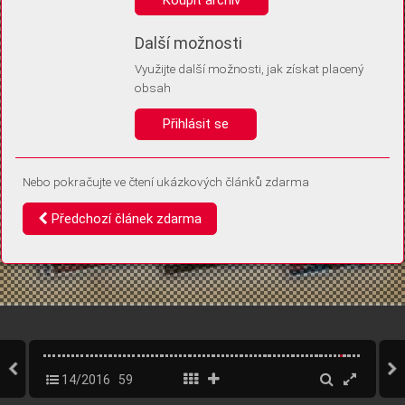
Díky němu příště poznáme, že se jedná o stejné zařízení, a
budeme tak moci přesněji vyhodnotit návštěvnost.
Identifikátor je zcela anonymní.
Další možnosti
Využijte další možnosti, jak získat placený
Vaše souhlasy a odmítnutí si ukládáme do vašeho zařízení, abychom se
obsah
vás už příště znovu neptali. Můžete je kdykoli později upravit ve Správě
cookies
Přihlásit se
Souhlasím
Odmítám
Nebo pokračujte ve čtení ukázkových článků zdarma
Předchozí článek zdarma
14/2016
59