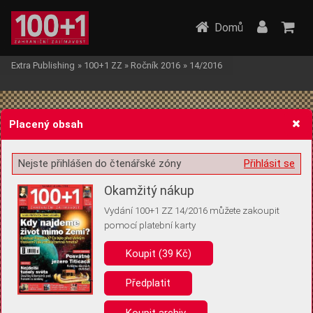
Domů
Extra Publishing
»
100+1 ZZ
»
Ročník 2016
»
14/2016
Placený obsah
Nejste přihlášen do čtenářské zóny
Přihlásit se
Žádost o souhlas s ukládáním volitelných informací
Okamžitý nákup
Vydání 100+1 ZZ 14/2016 můžete zakoupit
pomocí platební karty
Koupit (39 Kč)
Pro základní fungování webu nepotřebujeme ukládat žádné informace
(tzv. cookies apod.). Rádi bychom vás ale požádali o souhlas s
uložením volitelných informací:
Předplatit
Anonymní unikátní ID
Koupit archiv