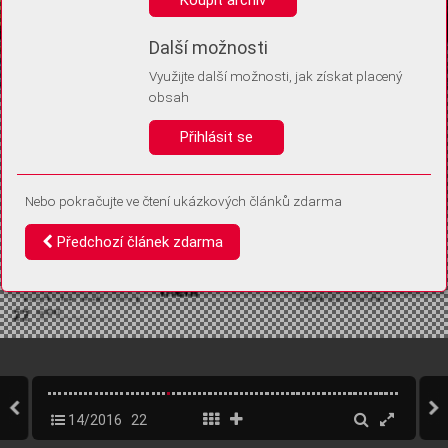
Díky němu příště poznáme, že se jedná o stejné zařízení, a
budeme tak moci přesněji vyhodnotit návštěvnost.
Identifikátor je zcela anonymní.
Další možnosti
Využijte další možnosti, jak získat placený
Vaše souhlasy a odmítnutí si ukládáme do vašeho zařízení, abychom se
obsah
vás už příště znovu neptali. Můžete je kdykoli později upravit ve Správě
cookies
Přihlásit se
Souhlasím
Odmítám
Nebo pokračujte ve čtení ukázkových článků zdarma
Předchozí článek zdarma
14/2016
22