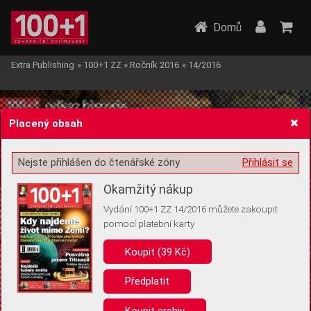
Domů
Extra Publishing
»
100+1 ZZ
»
Ročník 2016
»
14/2016
Placený obsah
Nejste přihlášen do čtenářské zóny
Přihlásit se
Žádost o souhlas s ukládáním volitelných informací
Okamžitý nákup
Vydání 100+1 ZZ 14/2016 můžete zakoupit
pomocí platební karty
Koupit (39 Kč)
Pro základní fungování webu nepotřebujeme ukládat žádné informace
(tzv. cookies apod.). Rádi bychom vás ale požádali o souhlas s
uložením volitelných informací:
Předplatit
Anonymní unikátní ID
Koupit archiv