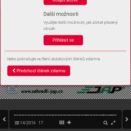
Díky němu příště poznáme, že se jedná o stejné zařízení, a
budeme tak moci přesněji vyhodnotit návštěvnost.
Identifikátor je zcela anonymní.
Další možnosti
Využijte další možnosti, jak získat placený
Vaše souhlasy a odmítnutí si ukládáme do vašeho zařízení, abychom se
obsah
vás už příště znovu neptali. Můžete je kdykoli později upravit ve Správě
cookies
Přihlásit se
Souhlasím
Odmítám
Nebo pokračujte ve čtení ukázkových článků zdarma
Předchozí článek zdarma
14/2016
17