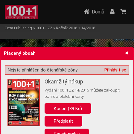
Domů
Extra Publishing
»
100+1 ZZ
»
Ročník 2016
»
14/2016
Placený obsah
Nejste přihlášen do čtenářské zóny
Přihlásit se
Žádost o souhlas s ukládáním volitelných informací
Okamžitý nákup
Vydání 100+1 ZZ 14/2016 můžete zakoupit
pomocí platební karty
Koupit (39 Kč)
Pro základní fungování webu nepotřebujeme ukládat žádné informace
(tzv. cookies apod.). Rádi bychom vás ale požádali o souhlas s
uložením volitelných informací:
Předplatit
Anonymní unikátní ID
Koupit archiv