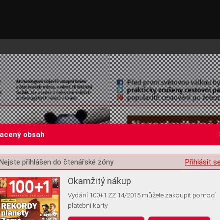
lacený obsah
Nejste přihlášen do čtenářské zóny
Přihlásit s
st o souhlas s ukládáním volitelných informací
Okamžitý nákup
Vydání 100+1 ZZ 14/2015 můžete zakoupit pomocí
platební karty