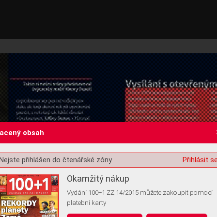
lacený obsah
Nejste přihlášen do čtenářské zóny
Přihlásit s
st o souhlas s ukládáním volitelných informací
Okamžitý nákup
Vydání 100+1 ZZ 14/2015 můžete zakoupit pomocí
platební karty