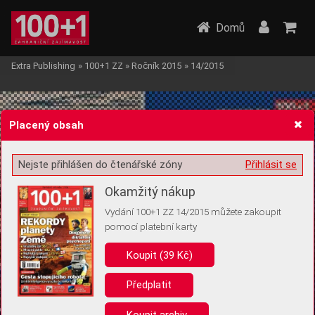
Domů
Extra Publishing
»
100+1 ZZ
»
Ročník 2015
»
14/2015
Placený obsah
Nejste přihlášen do čtenářské zóny
Přihlásit se
Žádost o souhlas s ukládáním volitelných informací
Okamžitý nákup
Vydání 100+1 ZZ 14/2015 můžete zakoupit
pomocí platební karty
Koupit (39 Kč)
Pro základní fungování webu nepotřebujeme ukládat žádné informace
(tzv. cookies apod.). Rádi bychom vás ale požádali o souhlas s
uložením volitelných informací:
Předplatit
Anonymní unikátní ID
Koupit archiv