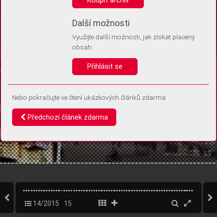
Díky němu příště poznáme, že se jedná o stejné zařízení, a
budeme tak moci přesněji vyhodnotit návštěvnost.
Identifikátor je zcela anonymní.
Další možnosti
Využijte další možnosti, jak získat placený
Vaše souhlasy a odmítnutí si ukládáme do vašeho zařízení, abychom se
obsah
vás už příště znovu neptali. Můžete je kdykoli později upravit ve Správě
cookies
Přihlásit se
Souhlasím
Odmítám
Nebo pokračujte ve čtení ukázkových článků zdarma
Předchozí článek zdarma
14/2015
15