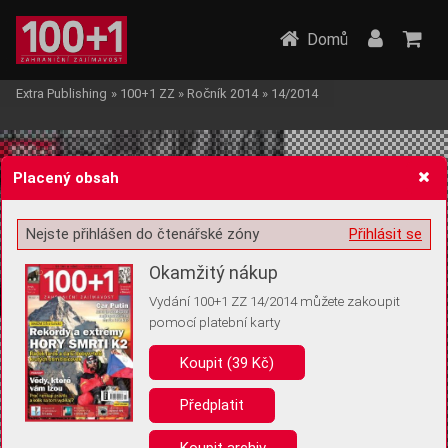
Domů
Extra Publishing
»
100+1 ZZ
»
Ročník 2014
»
14/2014
Placený obsah
Nejste přihlášen do čtenářské zóny
Přihlásit se
Žádost o souhlas s ukládáním volitelných informací
Okamžitý nákup
Vydání 100+1 ZZ 14/2014 můžete zakoupit
pomocí platební karty
Koupit (39 Kč)
Pro základní fungování webu nepotřebujeme ukládat žádné informace
(tzv. cookies apod.). Rádi bychom vás ale požádali o souhlas s
uložením volitelných informací:
Předplatit
Anonymní unikátní ID
Koupit archiv