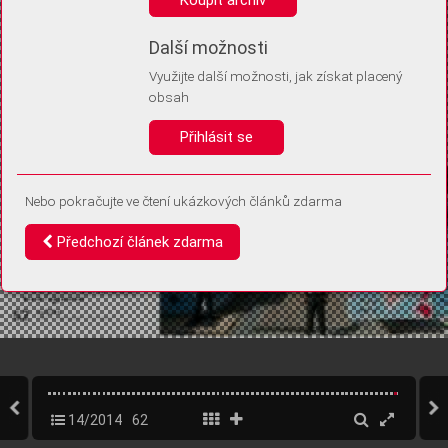
Díky němu příště poznáme, že se jedná o stejné zařízení, a
budeme tak moci přesněji vyhodnotit návštěvnost.
Identifikátor je zcela anonymní.
Další možnosti
Využijte další možnosti, jak získat placený
Vaše souhlasy a odmítnutí si ukládáme do vašeho zařízení, abychom se
obsah
vás už příště znovu neptali. Můžete je kdykoli později upravit ve Správě
cookies
Přihlásit se
Souhlasím
Odmítám
Nebo pokračujte ve čtení ukázkových článků zdarma
Předchozí článek zdarma
14/2014
62