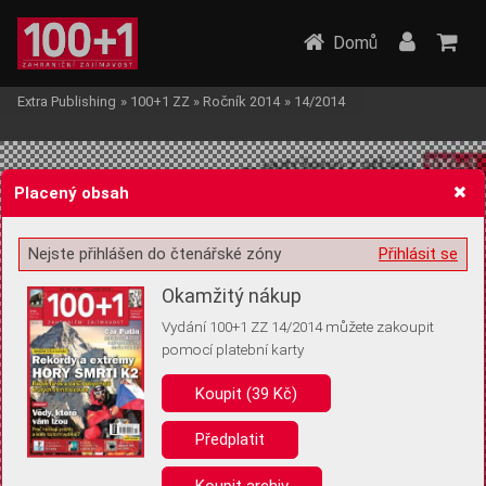
Domů
Extra Publishing
»
100+1 ZZ
»
Ročník 2014
»
14/2014
Placený obsah
Nejste přihlášen do čtenářské zóny
Přihlásit se
Žádost o souhlas s ukládáním volitelných informací
Okamžitý nákup
Vydání 100+1 ZZ 14/2014 můžete zakoupit
pomocí platební karty
Koupit (39 Kč)
Pro základní fungování webu nepotřebujeme ukládat žádné informace
(tzv. cookies apod.). Rádi bychom vás ale požádali o souhlas s
uložením volitelných informací:
Předplatit
Anonymní unikátní ID
Koupit archiv