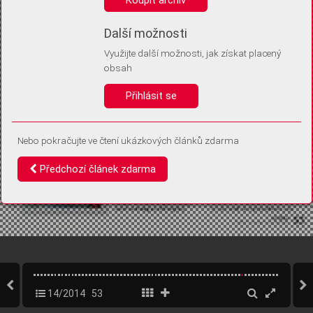
Díky němu příště poznáme, že se jedná o stejné zařízení, a
budeme tak moci přesněji vyhodnotit návštěvnost.
Identifikátor je zcela anonymní.
Další možnosti
Využijte další možnosti, jak získat placený
Vaše souhlasy a odmítnutí si ukládáme do vašeho zařízení, abychom se
obsah
vás už příště znovu neptali. Můžete je kdykoli později upravit ve Správě
cookies
Přihlásit se
Souhlasím
Odmítám
Nebo pokračujte ve čtení ukázkových článků zdarma
Předchozí článek zdarma
14/2014
53