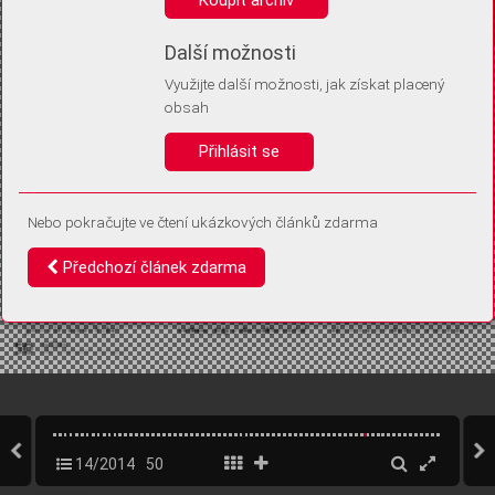
Díky němu příště poznáme, že se jedná o stejné zařízení, a
budeme tak moci přesněji vyhodnotit návštěvnost.
Identifikátor je zcela anonymní.
Další možnosti
Využijte další možnosti, jak získat placený
Vaše souhlasy a odmítnutí si ukládáme do vašeho zařízení, abychom se
obsah
vás už příště znovu neptali. Můžete je kdykoli později upravit ve Správě
cookies
Přihlásit se
Souhlasím
Odmítám
Nebo pokračujte ve čtení ukázkových článků zdarma
Předchozí článek zdarma
14/2014
50