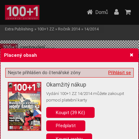
Domů
Extra Publishing
»
100+1 ZZ
»
Ročník 2014
»
14/2014
Placený obsah
Nejste přihlášen do čtenářské zóny
Přihlásit se
Žádost o souhlas s ukládáním volitelných informací
Okamžitý nákup
Vydání 100+1 ZZ 14/2014 můžete zakoupit
pomocí platební karty
Koupit (39 Kč)
Pro základní fungování webu nepotřebujeme ukládat žádné informace
(tzv. cookies apod.). Rádi bychom vás ale požádali o souhlas s
uložením volitelných informací:
Předplatit
Anonymní unikátní ID
Koupit archiv