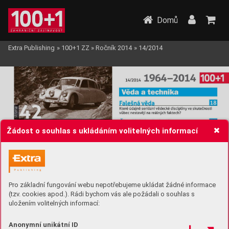
Domů
Extra Publishing
»
100+1 ZZ
»
Ročník 2014
»
14/2014
Žádost o souhlas s ukládáním volitelných informací
Pro základní fungování webu nepotřebujeme ukládat žádné informace
(tzv. cookies apod.). Rádi bychom vás ale požádali o souhlas s
uložením volitelných informací:
Anonymní unikátní ID