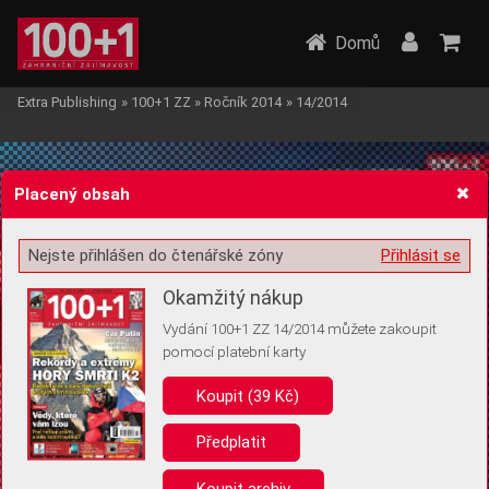
Domů
Extra Publishing
»
100+1 ZZ
»
Ročník 2014
»
14/2014
Placený obsah
Nejste přihlášen do čtenářské zóny
Přihlásit se
Žádost o souhlas s ukládáním volitelných informací
Okamžitý nákup
Vydání 100+1 ZZ 14/2014 můžete zakoupit
pomocí platební karty
Koupit (39 Kč)
Pro základní fungování webu nepotřebujeme ukládat žádné informace
(tzv. cookies apod.). Rádi bychom vás ale požádali o souhlas s
uložením volitelných informací:
Předplatit
Anonymní unikátní ID
Koupit archiv