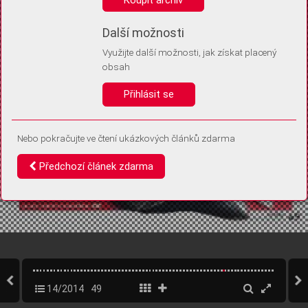
Díky němu příště poznáme, že se jedná o stejné zařízení, a
budeme tak moci přesněji vyhodnotit návštěvnost.
Identifikátor je zcela anonymní.
Další možnosti
Využijte další možnosti, jak získat placený
Vaše souhlasy a odmítnutí si ukládáme do vašeho zařízení, abychom se
obsah
vás už příště znovu neptali. Můžete je kdykoli později upravit ve Správě
cookies
Přihlásit se
Souhlasím
Odmítám
Nebo pokračujte ve čtení ukázkových článků zdarma
Předchozí článek zdarma
14/2014
49