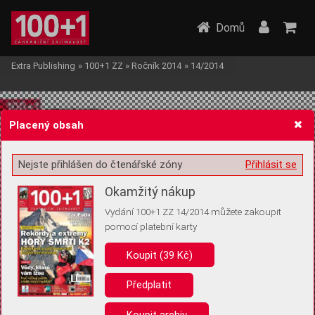
Domů
Extra Publishing
»
100+1 ZZ
»
Ročník 2014
»
14/2014
Placený obsah
Nejste přihlášen do čtenářské zóny
Přihlásit se
Žádost o souhlas s ukládáním volitelných informací
Okamžitý nákup
Vydání 100+1 ZZ 14/2014 můžete zakoupit
pomocí platební karty
Koupit (39 Kč)
Pro základní fungování webu nepotřebujeme ukládat žádné informace
(tzv. cookies apod.). Rádi bychom vás ale požádali o souhlas s
uložením volitelných informací:
Předplatit
Anonymní unikátní ID
Koupit archiv