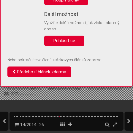
Díky němu příště poznáme, že se jedná o stejné zařízení, a
budeme tak moci přesněji vyhodnotit návštěvnost.
Identifikátor je zcela anonymní.
Další možnosti
Využijte další možnosti, jak získat placený
Vaše souhlasy a odmítnutí si ukládáme do vašeho zařízení, abychom se
obsah
vás už příště znovu neptali. Můžete je kdykoli později upravit ve Správě
cookies
Přihlásit se
Souhlasím
Odmítám
Nebo pokračujte ve čtení ukázkových článků zdarma
Předchozí článek zdarma
14/2014
26