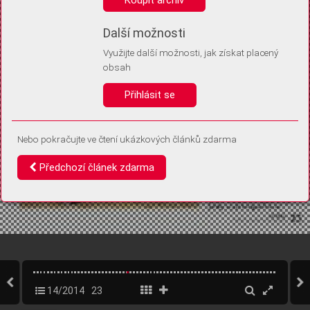
Díky němu příště poznáme, že se jedná o stejné zařízení, a
budeme tak moci přesněji vyhodnotit návštěvnost.
Identifikátor je zcela anonymní.
Další možnosti
Využijte další možnosti, jak získat placený
Vaše souhlasy a odmítnutí si ukládáme do vašeho zařízení, abychom se
obsah
vás už příště znovu neptali. Můžete je kdykoli později upravit ve Správě
cookies
Přihlásit se
Souhlasím
Odmítám
Nebo pokračujte ve čtení ukázkových článků zdarma
Předchozí článek zdarma
14/2014
23