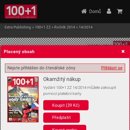
Domů
Extra Publishing
»
100+1 ZZ
»
Ročník 2014
»
14/2014
Placený obsah
Nejste přihlášen do čtenářské zóny
Přihlásit se
Žádost o souhlas s ukládáním volitelných informací
Okamžitý nákup
Vydání 100+1 ZZ 14/2014 můžete zakoupit
pomocí platební karty
Koupit (39 Kč)
Pro základní fungování webu nepotřebujeme ukládat žádné informace
(tzv. cookies apod.). Rádi bychom vás ale požádali o souhlas s
uložením volitelných informací:
Předplatit
Anonymní unikátní ID
Koupit archiv