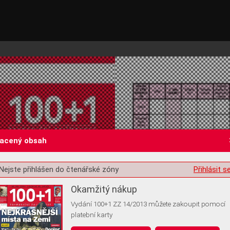
lacený obsah
Nejste přihlášen do čtenářské zóny
Přihlásit s
st o souhlas s ukládáním volitelných informací
Okamžitý nákup
Vydání 100+1 ZZ 14/2013 můžete zakoupit pomocí
platební karty