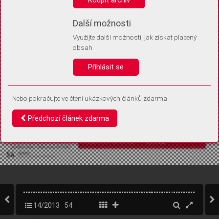
Díky němu příště poznáme, že se jedná o stejné zařízení, a
budeme tak moci přesněji vyhodnotit návštěvnost.
Identifikátor je zcela anonymní.
Další možnosti
Využijte další možnosti, jak získat placený
Vaše souhlasy a odmítnutí si ukládáme do vašeho zařízení, abychom se
obsah
vás už příště znovu neptali. Můžete je kdykoli později upravit ve Správě
cookies
Přihlásit se
Souhlasím
Odmítám
Nebo pokračujte ve čtení ukázkových článků zdarma
Předchozí článek zdarma
14/2013
54