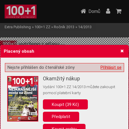
Domů
Extra Publishing
»
100+1 ZZ
»
Ročník 2013
»
14/2013
Placený obsah
Nejste přihlášen do čtenářské zóny
Přihlásit se
Žádost o souhlas s ukládáním volitelných informací
Okamžitý nákup
Vydání 100+1 ZZ 14/2013 můžete zakoupit
pomocí platební karty
Koupit (39 Kč)
Pro základní fungování webu nepotřebujeme ukládat žádné informace
(tzv. cookies apod.). Rádi bychom vás ale požádali o souhlas s
uložením volitelných informací:
Předplatit
Anonymní unikátní ID
Koupit archiv