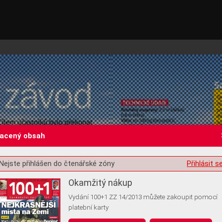
lacený obsah
Nejste přihlášen do čtenářské zóny
Přihlásit s
st o souhlas s ukládáním volitelných informací
Okamžitý nákup
Vydání 100+1 ZZ 14/2013 můžete zakoupit pomocí
platební karty