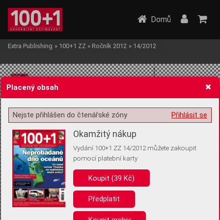
Domů
Extra Publishing
»
100+1 ZZ
»
Ročník 2012
»
14/2012
Placený obsah
Nejste přihlášen do čtenářské zóny
Přihlásit se
Žádost o souhlas s ukládáním volitelných informací
Okamžitý nákup
Vydání 100+1 ZZ 14/2012 můžete zakoupit
pomocí platební karty
Koupit (39 Kč)
Pro základní fungování webu nepotřebujeme ukládat žádné informace
(tzv. cookies apod.). Rádi bychom vás ale požádali o souhlas s
uložením volitelných informací:
Předplatit
Anonymní unikátní ID
Koupit archiv