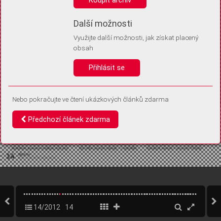
Díky němu příště poznáme, že se jedná o stejné zařízení, a
budeme tak moci přesněji vyhodnotit návštěvnost.
Identifikátor je zcela anonymní.
Další možnosti
Využijte další možnosti, jak získat placený
Vaše souhlasy a odmítnutí si ukládáme do vašeho zařízení, abychom se
obsah
vás už příště znovu neptali. Můžete je kdykoli později upravit ve Správě
cookies
Přihlásit se
Souhlasím
Odmítám
Nebo pokračujte ve čtení ukázkových článků zdarma
Předchozí článek zdarma
14/2012
14