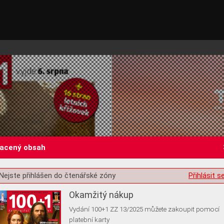
lacený obsah
st o souhlas s ukládáním volitelných informací
Nejste přihlášen do čtenářské zóny
Přihlásit s
Okamžitý nákup
Vydání 100+1 ZZ 13/2025 můžete zakoupit pomocí
platební karty