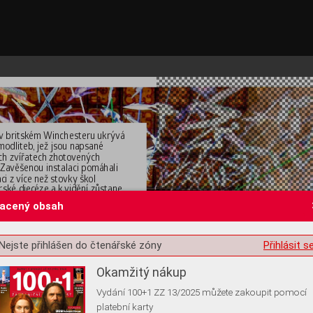
v britsk
ém Winchesteru ukrýv
á 
 modliteb
, jež jsou napsané 
ch zvířatech zho
tovený
ch 
 Zav
ěšenou instalaci pomáhali 
ci z 
více než sto
vky šk
ol 
rské diec
éze a k 
vidění zůstane 
í. 
(25. června 2025)
lacený obsah
st o souhlas s ukládáním volitelných informací
Nejste přihlášen do čtenářské zóny
Přihlásit s
Okamžitý nákup
Vydání 100+1 ZZ 13/2025 můžete zakoupit pomocí
platební karty