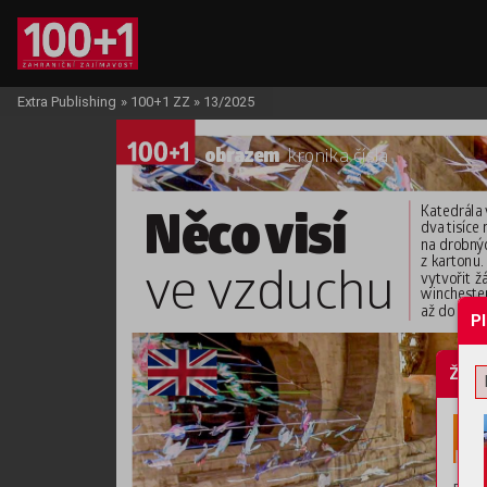
Extra Publishing
»
100+1 ZZ
»
13/2025
obraz
em 
kr
onika čísla
Něc
o visí
Katedrála 
dva 
tisíce
na drobn
ý
z kartonu.
v
e vzduchu
vytvořit žá
wincheste
až do 8. zář
P
Žádo