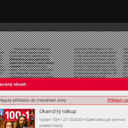
lacený obsah
st o souhlas s ukládáním volitelných informací
Nejste přihlášen do čtenářské zóny
Přihlásit s
Okamžitý nákup
Vydání 100+1 ZZ 13/2025 můžete zakoupit pomocí
platební karty