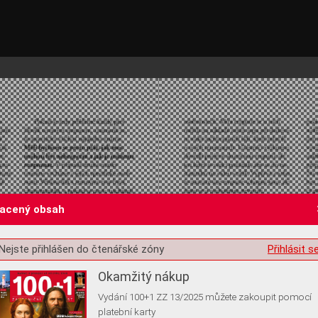
lacený obsah
st o souhlas s ukládáním volitelných informací
Nejste přihlášen do čtenářské zóny
Přihlásit s
Okamžitý nákup
Vydání 100+1 ZZ 13/2025 můžete zakoupit pomocí
platební karty