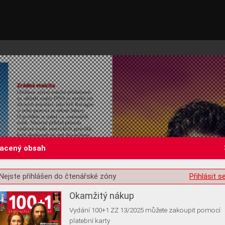
lacený obsah
st o souhlas s ukládáním volitelných informací
Nejste přihlášen do čtenářské zóny
Přihlásit s
Okamžitý nákup
Vydání 100+1 ZZ 13/2025 můžete zakoupit pomocí
platební karty