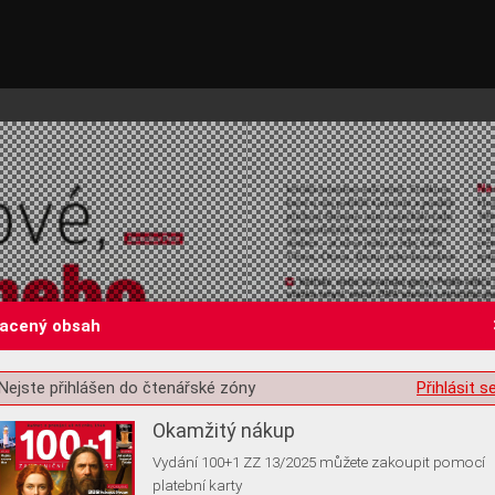
lacený obsah
st o souhlas s ukládáním volitelných informací
Nejste přihlášen do čtenářské zóny
Přihlásit s
Okamžitý nákup
Vydání 100+1 ZZ 13/2025 můžete zakoupit pomocí
platební karty