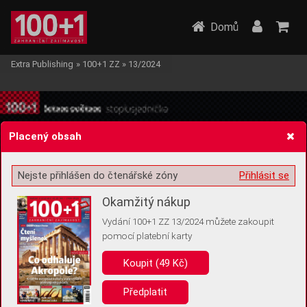
Domů
Extra Publishing
»
100+1 ZZ
»
13/2024
Placený obsah
Nejste přihlášen do čtenářské zóny
Přihlásit se
Žádost o souhlas s ukládáním volitelných informací
Okamžitý nákup
Vydání 100+1 ZZ 13/2024 můžete zakoupit
pomocí platební karty
Pro základní fungování webu nepotřebujeme ukládat žádné informace
(tzv. cookies apod.). Rádi bychom vás ale požádali o souhlas s
Koupit (49 Kč)
uložením volitelných informací:
Předplatit
Anonymní unikátní ID