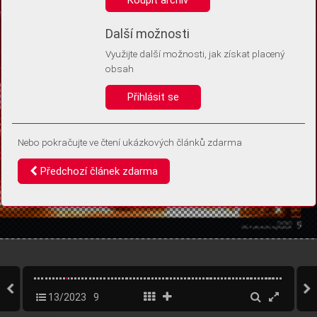
Díky němu příště poznáme, že se jedná o stejné zařízení, a
budeme tak moci přesněji vyhodnotit návštěvnost.
Identifikátor je zcela anonymní.
Další možnosti
Využijte další možnosti, jak získat placený
Vaše souhlasy a odmítnutí si ukládáme do vašeho zařízení, abychom se
obsah
vás už příště znovu neptali. Můžete je kdykoli později upravit ve Správě
cookies
Přihlásit se
Souhlasím
Odmítám
Nebo pokračujte ve čtení ukázkových článků zdarma
Předchozí článek zdarma
13/2023
9