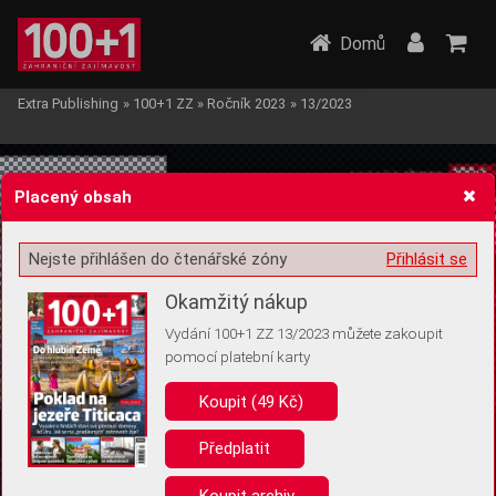
Domů
Extra Publishing
»
100+1 ZZ
»
Ročník 2023
»
13/2023
Placený obsah
Nejste přihlášen do čtenářské zóny
Přihlásit se
Žádost o souhlas s ukládáním volitelných informací
Okamžitý nákup
Vydání 100+1 ZZ 13/2023 můžete zakoupit
pomocí platební karty
Koupit (49 Kč)
Pro základní fungování webu nepotřebujeme ukládat žádné informace
(tzv. cookies apod.). Rádi bychom vás ale požádali o souhlas s
uložením volitelných informací:
Předplatit
Anonymní unikátní ID
Koupit archiv