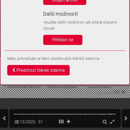
Díky němu příště poznáme, že se jedná o stejné zařízení, a
budeme tak moci přesněji vyhodnotit návštěvnost.
Identifikátor je zcela anonymní.
Další možnosti
Využijte další možnosti, jak získat placený
Vaše souhlasy a odmítnutí si ukládáme do vašeho zařízení, abychom se
obsah
vás už příště znovu neptali. Můžete je kdykoli později upravit ve Správě
cookies
Přihlásit se
Souhlasím
Odmítám
Nebo pokračujte ve čtení ukázkových článků zdarma
Předchozí článek zdarma
13/2023
51