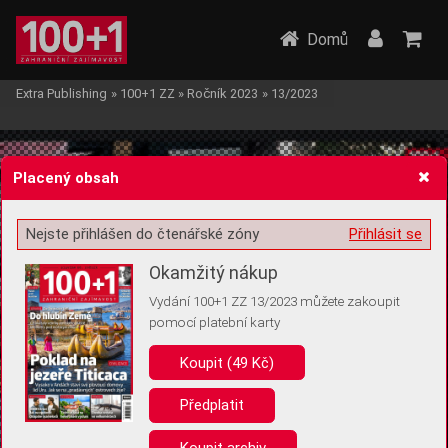
Domů
Extra Publishing
»
100+1 ZZ
»
Ročník 2023
»
13/2023
Placený obsah
Nejste přihlášen do čtenářské zóny
Přihlásit se
Žádost o souhlas s ukládáním volitelných informací
Okamžitý nákup
Vydání 100+1 ZZ 13/2023 můžete zakoupit
pomocí platební karty
Koupit (49 Kč)
Pro základní fungování webu nepotřebujeme ukládat žádné informace
(tzv. cookies apod.). Rádi bychom vás ale požádali o souhlas s
uložením volitelných informací:
Předplatit
Anonymní unikátní ID
Koupit archiv