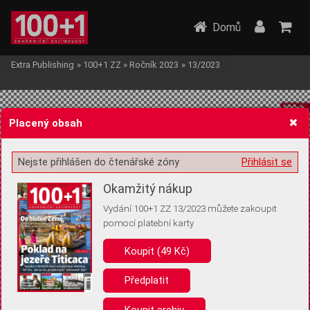
Domů
Extra Publishing
»
100+1 ZZ
»
Ročník 2023
»
13/2023
Placený obsah
Nejste přihlášen do čtenářské zóny
Přihlásit se
Žádost o souhlas s ukládáním volitelných informací
Okamžitý nákup
Vydání 100+1 ZZ 13/2023 můžete zakoupit
pomocí platební karty
Koupit (49 Kč)
Pro základní fungování webu nepotřebujeme ukládat žádné informace
(tzv. cookies apod.). Rádi bychom vás ale požádali o souhlas s
uložením volitelných informací:
Předplatit
Anonymní unikátní ID
Koupit archiv