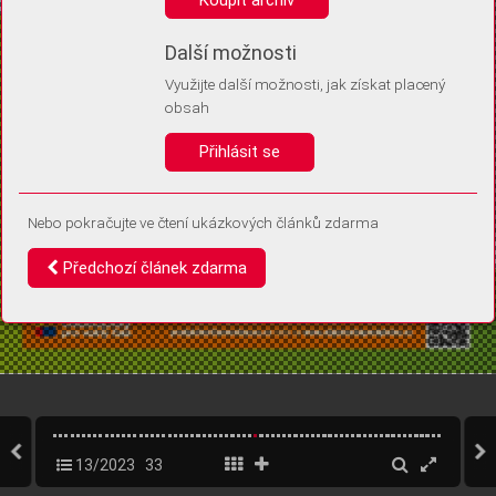
Díky němu příště poznáme, že se jedná o stejné zařízení, a
budeme tak moci přesněji vyhodnotit návštěvnost.
Identifikátor je zcela anonymní.
Další možnosti
Využijte další možnosti, jak získat placený
Vaše souhlasy a odmítnutí si ukládáme do vašeho zařízení, abychom se
obsah
vás už příště znovu neptali. Můžete je kdykoli později upravit ve Správě
cookies
Přihlásit se
Souhlasím
Odmítám
Nebo pokračujte ve čtení ukázkových článků zdarma
Předchozí článek zdarma
13/2023
33