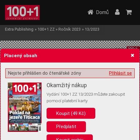
Domů
Extra Publishing
»
100+1 ZZ
»
Ročník 2023
»
13/2023
Placený obsah
Nejste přihlášen do čtenářské zóny
Přihlásit se
Žádost o souhlas s ukládáním volitelných informací
Okamžitý nákup
Vydání 100+1 ZZ 13/2023 můžete zakoupit
pomocí platební karty
Koupit (49 Kč)
Pro základní fungování webu nepotřebujeme ukládat žádné informace
(tzv. cookies apod.). Rádi bychom vás ale požádali o souhlas s
uložením volitelných informací:
Předplatit
Anonymní unikátní ID
Koupit archiv