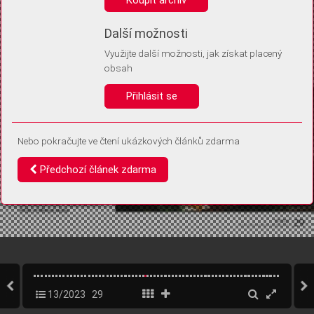
Díky němu příště poznáme, že se jedná o stejné zařízení, a
budeme tak moci přesněji vyhodnotit návštěvnost.
Identifikátor je zcela anonymní.
Další možnosti
Využijte další možnosti, jak získat placený
Vaše souhlasy a odmítnutí si ukládáme do vašeho zařízení, abychom se
obsah
vás už příště znovu neptali. Můžete je kdykoli později upravit ve Správě
cookies
Přihlásit se
Souhlasím
Odmítám
Nebo pokračujte ve čtení ukázkových článků zdarma
Předchozí článek zdarma
13/2023
29