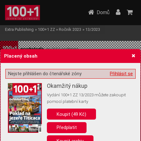
Domů
Extra Publishing
»
100+1 ZZ
»
Ročník 2023
»
13/2023
Placený obsah
Nejste přihlášen do čtenářské zóny
Přihlásit se
Žádost o souhlas s ukládáním volitelných informací
Okamžitý nákup
Vydání 100+1 ZZ 13/2023 můžete zakoupit
pomocí platební karty
Koupit (49 Kč)
Pro základní fungování webu nepotřebujeme ukládat žádné informace
(tzv. cookies apod.). Rádi bychom vás ale požádali o souhlas s
uložením volitelných informací:
Předplatit
Anonymní unikátní ID
Koupit archiv