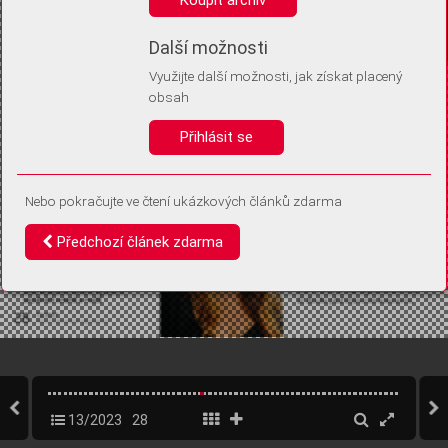
Díky němu příště poznáme, že se jedná o stejné zařízení, a
budeme tak moci přesněji vyhodnotit návštěvnost.
Identifikátor je zcela anonymní.
Další možnosti
Využijte další možnosti, jak získat placený
Vaše souhlasy a odmítnutí si ukládáme do vašeho zařízení, abychom se
obsah
vás už příště znovu neptali. Můžete je kdykoli později upravit ve Správě
cookies
Přihlásit se
Souhlasím
Odmítám
Nebo pokračujte ve čtení ukázkových článků zdarma
Předchozí článek zdarma
13/2023
28